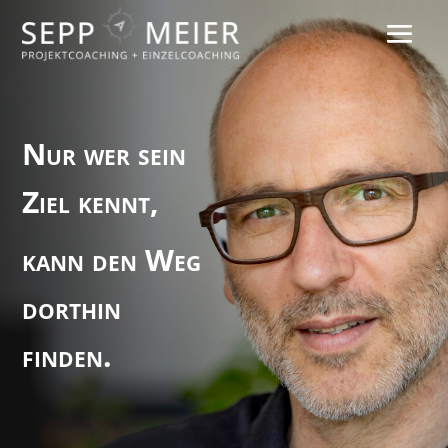
Nur wer sein
Ziel kennt,
kann den Weg
dorthin
finden.